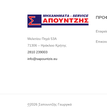
ΠΡΟΦ
Εταιρεί
Μελετίου Πηγά 53Α
Επικοι
71306 – Ηράκλειο Κρήτης
2810 239003
info@sapountzis.eu
©2026 Σαπουντζής Γεωργικά